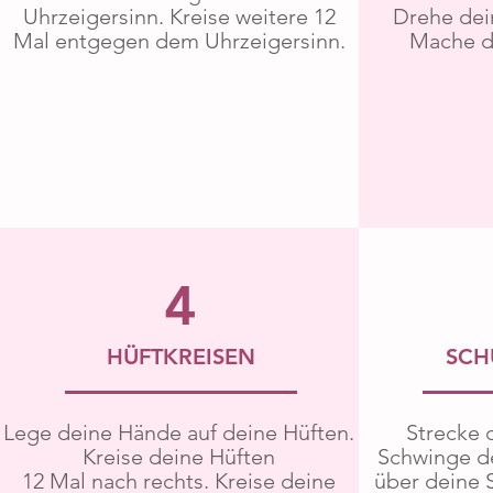
Uhrzeigersinn. Kreise weitere 12
Drehe dei
Mal entgegen dem Uhrzeigersinn.
Mache di
4
HÜFTKREISEN
SCH
Lege deine Hände auf deine Hüften.
Strecke 
Kreise deine Hüften
Schwinge d
12 Mal nach rechts. Kreise deine
über deine 